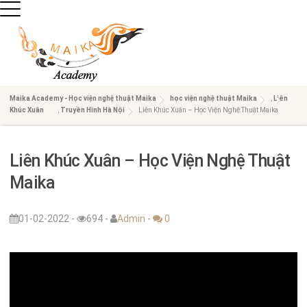
TR
AN
Maika Academy - Học viện nghệ thuật Maika
học viện nghệ thuật Maika
,
Liên
Khúc Xuân
,
Truyền Hình Hà Nội
Liên Khúc Xuân – Học Viện Nghệ Thuật Maika
G
Liên Khúc Xuân – Học Viện Nghệ Thuật
CH
Maika
Ủ
01-02-2022
-
694
-
Admin
-
0
DA
NH
MỤ