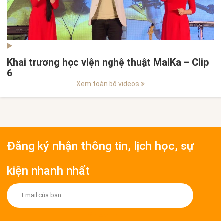
Khai trương học viện nghệ thuật MaiKa – Clip
6
Xem toàn bộ videos
Đăng ký nhận thông tin, lịch học, sự
kiện nhanh nhất
Nhận bản tin