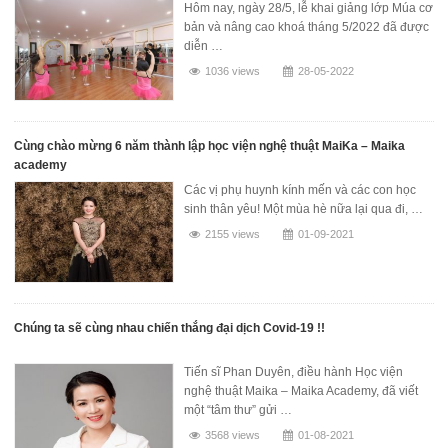
Hôm nay, ngày 28/5, lễ khai giảng lớp Múa cơ
bản và nâng cao khoá tháng 5/2022 đã được
diễn …
1036 views
28-05-2022
Cùng chào mừng 6 năm thành lập học viện nghệ thuật MaiKa – Maika
academy
Các vị phụ huynh kính mến và các con học
sinh thân yêu! Một mùa hè nữa lại qua đi, …
2155 views
01-09-2021
Chúng ta sẽ cùng nhau chiến thắng đại dịch Covid-19 !!
Tiến sĩ Phan Duyên, điều hành Học viện
nghệ thuật Maika – Maika Academy, đã viết
một “tâm thư” gửi …
3568 views
01-08-2021