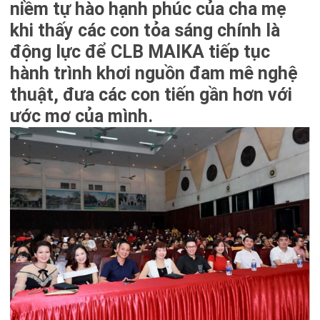
niềm tự hào hạnh phúc của cha mẹ
khi thấy các con tỏa sáng chính là
C
động lực để CLB MAIKA tiếp tục
DẠ
hành trình khơi nguồn đam mê
nghệ
thuật, đưa các con tiến gần hơn với
Y
ước mơ của mình.
HỌ
C
PI
AN
O
VI