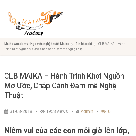
TR
AN
Maika Academy - Học viện nghệ thuật Maika
Tin báo chí
CLB MAIKA – Hành
Trình Khơi Nguồn Mơ Ước, Chắp Cánh Đam mê Nghệ Thuật
G
CH
CLB MAIKA – Hành Trình Khơi Nguồn
Mơ Ước, Chắp Cánh Đam mê Nghệ
Ủ
Thuật
DA
31-08-2018
-
1958 views
-
Admin
-
0
NH
Niềm vui của các con mỗi giờ lên lớp,
MỤ