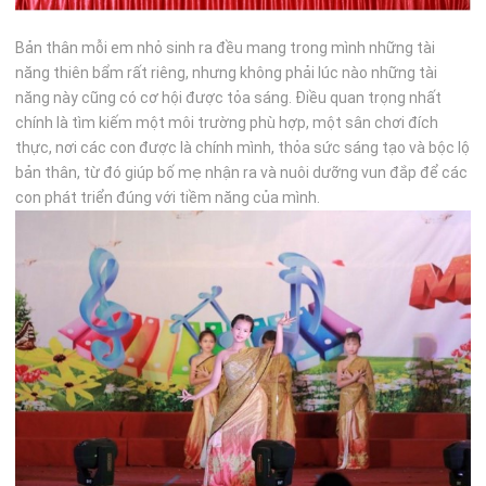
DE
Bản thân mỗi em nhỏ sinh ra đều mang trong mình những tài
năng thiên bẩm rất riêng, nhưng không phải lúc nào những tài
năng này cũng có cơ hội được tỏa sáng. Điều quan trọng nhất
O
chính là tìm kiếm một môi trường phù hợp, một sân chơi đích
thực, nơi các con được là chính mình, thỏa sức sáng tạo và bộc lộ
CLI
bản thân, từ đó giúp bố mẹ nhận ra và nuôi dưỡng vun đắp để các
con phát triển đúng với tiềm năng của mình.
PS
LIÊ
N
HỆ