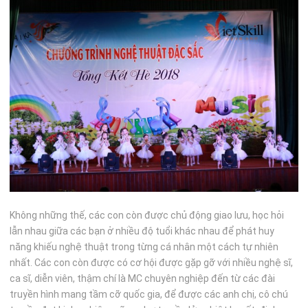
Không những thế, các con còn được chủ động giao lưu, học hỏi
lẫn nhau giữa các bạn ở nhiều độ tuổi khác nhau để phát huy
năng khiếu nghệ thuật trong từng cá nhân một cách tự nhiên
nhất. Các con còn được có cơ hội được gặp gỡ với nhiều nghệ sĩ,
ca sĩ, diễn viên, thậm chí là MC chuyên nghiệp đến từ các đài
truyền hình mang tầm cỡ quốc gia, để được các anh chị, cô chú