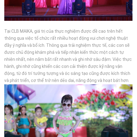
Tại CLB MAIKA, giá trị của thực nghiệm được đề cao trên hết
thông qua việc tổ chức rất nhiều hoạt động vui chơi nghệ thuật
đầy ý nghĩa và bổ ích. Thông qua trải nghiệm thực tế, các con sẽ
được chủ động khám phá và tiếp nhận kiến thức một cách tự
nhiên nhất, nên nắm bắt rất nhanh và ghi nhớ sâu đậm. Việc thực
hành, ghi nhớ cũng khiến các con cải thiện được kỹ năng vận
động, từ đó trí tưởng tượng và óc sáng tạo cũng được kích thích
và phát triển, cơ thể trở nên dẻo dai, năng động và hoạt bát hơn.