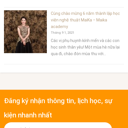
Cùng chào mừng 6 năm thành lập học
viện nghệ thuật MaiKa – Maika
academy
Tháng 9 1, 2021
Các vị phụ huynh kính mến và các con
học sinh thân yêu! Một mùa hè nữa lại
qua đi, chào đón mùa thu với...
Đăng ký nhận thông tin, lịch học, sự
kiện nhanh nhất