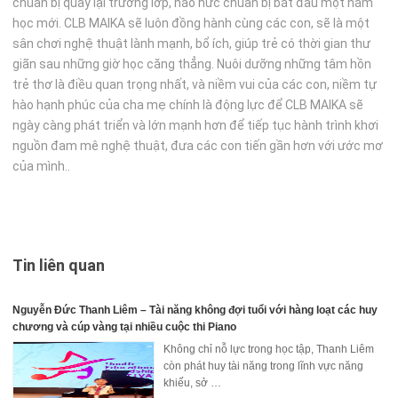
chuẩn bị quay lại trường lớp, háo hức chuẩn bị bắt đầu một năm
học mới. CLB MAIKA sẽ luôn đồng hành cùng các con, sẽ là một
sân chơi nghệ thuật lành mạnh, bổ ích, giúp trẻ có thời gian thư
giãn sau những giờ học căng thẳng. Nuôi dưỡng những tâm hồn
trẻ thơ là điều quan trọng nhất, và niềm vui của các con, niềm tự
hào hạnh phúc của cha mẹ chính là động lực để CLB MAIKA sẽ
ngày càng phát triển và lớn mạnh hơn để tiếp tục hành trình khơi
nguồn đam mê nghệ thuật, đưa các con tiến gần hơn với ước mơ
của mình..
Tin liên quan
Nguyễn Đức Thanh Liêm – Tài năng không đợi tuổi với hàng loạt các huy
chương và cúp vàng tại nhiều cuộc thi Piano
Không chỉ nỗ lực trong học tập, Thanh Liêm
còn phát huy tài năng trong lĩnh vực năng
khiếu, sở …